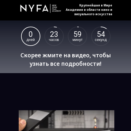
К
рупнейш
ая
в Мире
Академи
я
в области кино и
визуального искусства
0
23
59
53
дней
часов
минут
секунд
Скорее жмите на видео, чтобы
узнать все подробности!